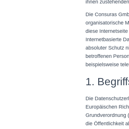
ihnen zustehenden
Die Consuras GmbH 
organisatorische 
diese Internetsei
Internetbasierte D
absoluter Schutz n
betroffenen Perso
beispielsweise tele
1. Begri
Die Datenschutzerk
Europäischen Rich
Grundverordnung (
die Öffentlichkeit