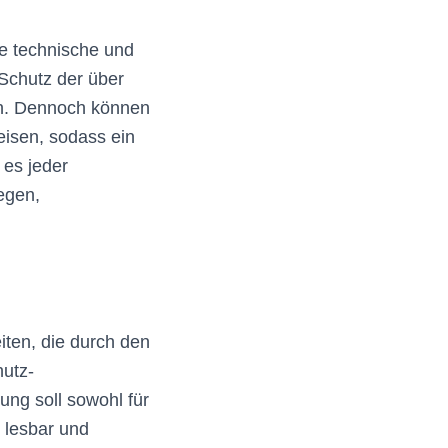
he technische und
Schutz der über
en. Dennoch können
eisen, sodass ein
 es jeder
egen,
iten, die durch den
hutz-
ng soll sowohl für
 lesbar und