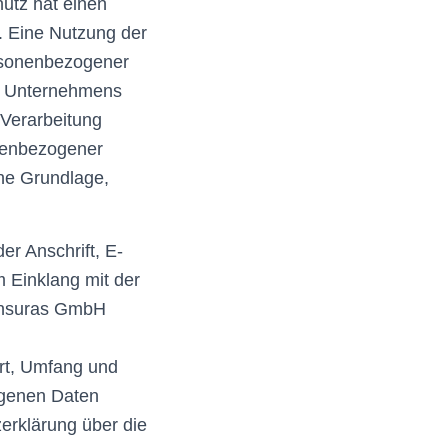
utz hat einen
. Eine Nutzung der
ersonenbezogener
es Unternehmens
 Verarbeitung
onenbezogener
che Grundlage,
r Anschrift, E-
m Einklang mit der
Consuras GmbH
rt, Umfang und
ogenen Daten
erklärung über die