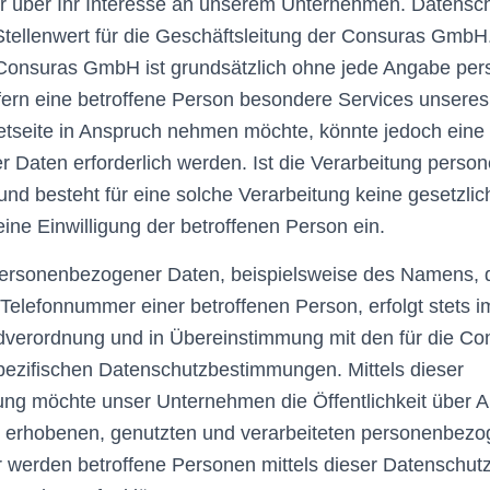
hr über Ihr Interesse an unserem Unternehmen. Datensch
tellenwert für die Geschäftsleitung der Consuras GmbH
r Consuras GmbH ist grundsätzlich ohne jede Angabe p
fern eine betroffene Person besondere Services unser
etseite in Anspruch nehmen möchte, könnte jedoch eine
 Daten erforderlich werden. Ist die Verarbeitung pers
 und besteht für eine solche Verarbeitung keine gesetzli
eine Einwilligung der betroffenen Person ein.
personenbezogener Daten, beispielsweise des Namens, de
Telefonnummer einer betroffenen Person, erfolgt stets i
verordnung und in Übereinstimmung mit den für die 
pezifischen Datenschutzbestimmungen. Mittels dieser
ung möchte unser Unternehmen die Öffentlichkeit über A
 erhobenen, genutzten und verarbeiteten personenbez
r werden betroffene Personen mittels dieser Datenschutz