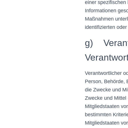
einer spezifischen
Informationen ges
Maßnahmen unterli
identifizierten ode
g) Verantw
Verantwort
Verantwortlicher od
Person, Behörde, E
die Zwecke und Mi
Zwecke und Mittel 
Mitgliedstaaten v
bestimmten Kriter
Mitgliedstaaten v