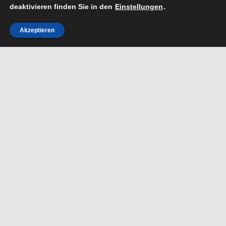
deaktivieren finden Sie in den
Einstellungen
.
Akzeptieren
Ihre unabhängigen Partner.
Als freie Versicherungsmakler sind wir nicht an
eine Versicherungsgesellschaft gebunden,
sondern vertreten per Gesetz die Interessen
unserer Kunden.
Als treuhänderischer Sachwalter kümmern wir
uns um Ihre passgenaue Absicherung,
unterstützen und entlasten Sie bei der alltäglichen
Versicherungs-Bürokratie und unterstützen Sie
selbstverständlich auch im Schadens- und